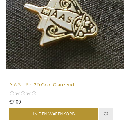
A.A.S. - Pin 2D Gold Glänzend
€7.00