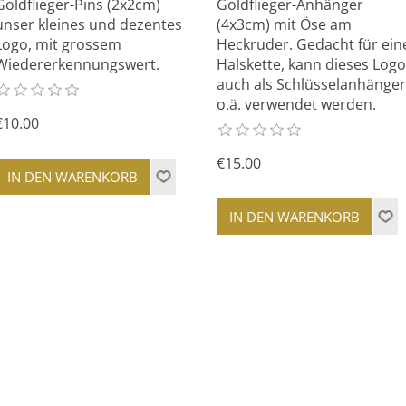
Goldflieger-Pins (2x2cm)
Goldflieger-Anhänger
unser kleines und dezentes
(4x3cm) mit Öse am
Logo, mit grossem
Heckruder. Gedacht für ein
Wiedererkennungswert.
Halskette, kann dieses Logo
auch als Schlüsselanhänger
o.ä. verwendet werden.
€10.00
€15.00