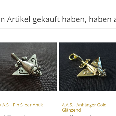
en Artikel gekauft haben, haben 
A.A.S. - Pin Silber Antik
A.A.S. - Anhänger Gold
Glänzend