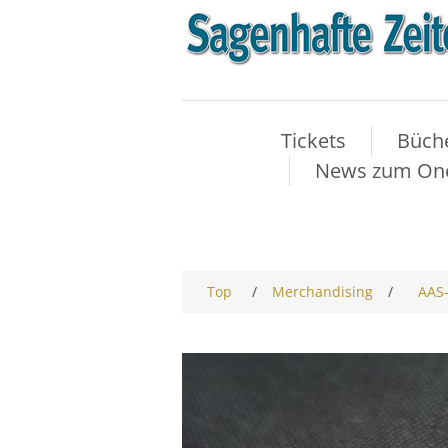
Tickets
Büch
News zum One-
Top
/
Merchandising
/
AAS