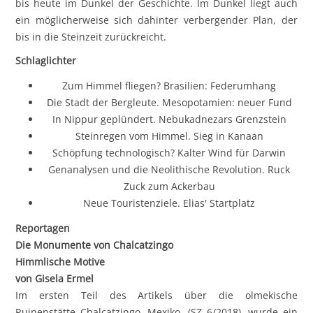
bis heute im Dunkel der Geschichte. Im Dunkel liegt auch
ein möglicherweise sich dahinter verbergender Plan, der
bis in die Steinzeit zurückreicht.
Schlaglichter
Zum Himmel fliegen? Brasilien: Federumhang
Die Stadt der Bergleute. Mesopotamien: neuer Fund
In Nippur geplündert. Nebukadnezars Grenzstein
Steinregen vom Himmel. Sieg in Kanaan
Schöpfung technologisch? Kalter Wind für Darwin
Genanalysen und die Neolithische Revolution. Ruck
Zuck zum Ackerbau
Neue Touristenziele. Elias' Startplatz
Reportagen
Die Monumente von Chalcatzingo
Himmlische Motive
von Gisela Ermel
Im ersten Teil des Artikels über die olmekische
Ruinenstätte Chalcatzingo, Mexiko, (SZ 6/2018), wurde ein