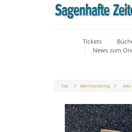
Tickets
Büch
News zum One-
Top
/
Merchandising
/
AAS-